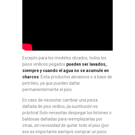
Excepto para los modelos clicados, todos los
pisos vinílicos pegados
pueden ser lavados,
siempre y cuando el agua no se acumule en
charcos
. Evita productos abrasivos o a base de
petróleo, ya que pueden dañar
permanentemente el piso.
En caso de necesitar cambiar una pieza
dañada de piso vinílico, ¡la sustitución es
práctica! Solo necesitas despegar los listones o
baldosas dañadas para reemplazarlas por
otras, sin necesidad de quitar todo el piso (por
eso es importante siempre comprar un poco